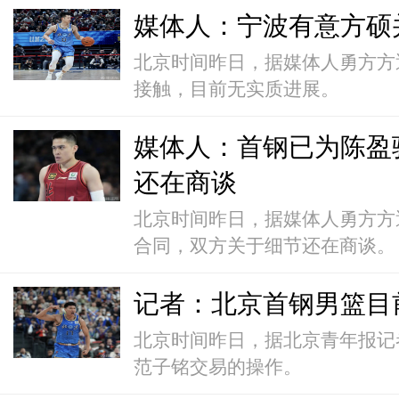
媒体人：宁波有意方硕
北京时间昨日，据媒体人勇方方
接触，目前无实质进展。
媒体人：首钢已为陈盈
还在商谈
北京时间昨日，据媒体人勇方方
合同，双方关于细节还在商谈。
记者：北京首钢男篮目
北京时间昨日，据北京青年报记
范子铭交易的操作。