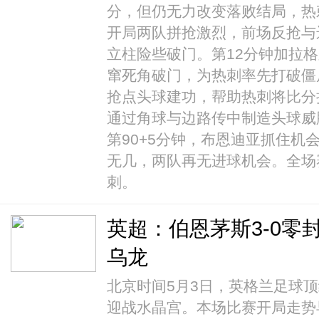
分，但仍无力改变落败结局，热
开局两队拼抢激烈，前场反抢与
立柱险些破门。第12分钟加拉
窜死角破门，为热刺率先打破僵
抢点头球建功，帮助热刺将比分
通过角球与边路传中制造头球威
第90+5分钟，布恩迪亚抓住
无几，两队再无进球机会。全场
刺。
英超：伯恩茅斯3-0零
乌龙
北京时间5月3日，英格兰足球
迎战水晶宫。本场比赛开局走势