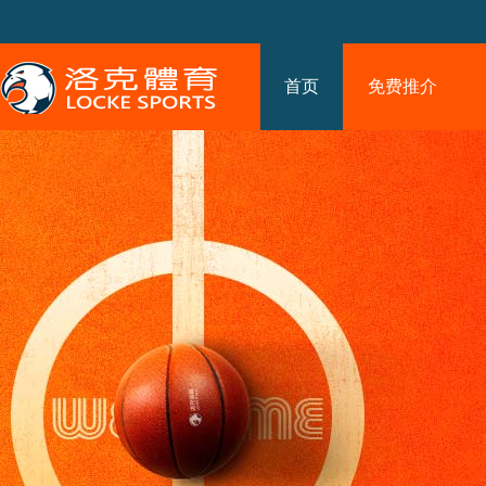
首页
免费推介