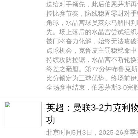
送给对手领先，此后伯恩茅斯再
控比赛节奏，防线稳固零封对手
角球，水晶宫球员莱尔马解围判
先。场上落后的水晶宫尝试组织
被门将奋力化解，始终无法攻破
点球机会，克鲁皮主罚稳稳命中
持续攻防拉锯，水晶宫不断轮换
终差之毫厘。第77分钟布鲁克
比分锁定为三球优势。终场前伊
全场赛事结束，伯恩茅斯3-0完
英超：曼联3-2力克利
功
北京时间5月3日，2025-26