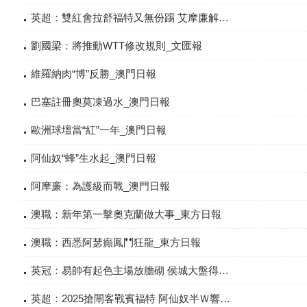
英超：雙紅會拉舒福特又無份踢 艾摩廉解釋點先會解凍_星島日報
劉國梁：將推動WTT修改規則_文匯報
維羅納肉“博”反勝_澳門日報
巴塞註冊奧莫凍過水_澳門日報
歐洲球壇當“紅”一年_澳門日報
阿仙奴“蜂”生水起_澳門日報
阿摩廉：為護級而戰_澳門日報
澳職：新年第一擊奧克蘭做大事_東方日報
澳職：西悉阿瑟癲鳳鬥狂龍_東方日報
英冠：易帥有起色主場放膽砌 侯城大盤得米_東方日報
英超：2025搶閘客戰賓福特 阿仙奴半Ｗ響頭炮_東方日報