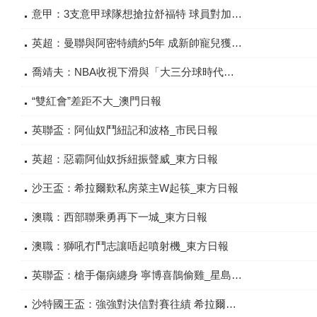
意甲：3支意甲球隊想搶拉舒福特 球員對加盟AC米蘭感興奮_星島日報
英超：曼聯與阿密特續約5年 成新帥寵兒獲大幅加薪3倍_星島日報
喬靖夫：NBA收視下滑與「大三分球時代」有關？_星島日報
“雙紅會”差距不大_澳門日報
英聯盃：阿仙奴鬥紐記和波格_市民日報
英超：惡霸阿仙奴拆紐振聲威_東方日報
沙王盃：希拉爾歎私房菜主W起筷_東方日報
澳職：西部聯乘勇再下一城_東方日報
澳職：獅吼冇鬥志讓唔起噴射機_東方日報
英聯盃：槍手傷病纏身 寧博喜鵲偷雞_星島日報
沙特國王盃：強強對決信對賽往績 希拉爾地頭讓「德」起_星島日報