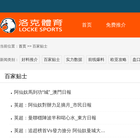
首页
免费推介
当前位置：
首页
>> 百家贴士
好料推介
百家贴士
实力数据
前线爆料
欧亚攻略
盘
新闻类别：
百家贴士
阿仙奴馬到功“城”_澳門日報
英超：阿仙奴對辦力足摘月_市民日報
英超：曼聯穩陣波半和啱心水_東方日報
英超：追趕榜首Vs發力搶分 阿仙奴曼城大展鴻圖_東方日報