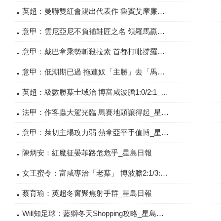
英超：曼聯雙紅會踢出代表作 魯賓艾摩廉唔介意做醜人_星島日報
意甲：雲尼亞尼不負補鞋匠之名 領羅馬贏拉素 仲做首都打吡之王_星島日報
意甲：戴巴拿乘勢斬殺拉素 首都打吡撐羅馬_星島日報
意甲：低潮期已過 拖連奴「主勝」去「馬」_星島日報
英超：級數勝葉士域治 博富咸波膽1:0/2:1_星島日報
法甲：作客蟲大駕光臨 馬賽地頭讓得起_星島日報
意甲：萊切主場攻力弱 熱拿亞平手值博_星島日報
陳炳安：紅魔征晏菲路危危乎_星島日報
女王蜜令：富咸專治「老葉」 博波膽2:1/3:1_星島日報
蔡育瑜：英超冬窗聚焦射手群_星島日報
Will知足球：藍獅冬天Shopping攻略_星島日報