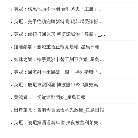
英冠：榜尾地頭不示弱 普利茅夫「主勝」可抗「城」_星島日報
英冠：交手往績完勝新特蘭 錫菲聯受讓抵玩_星島日報
英冠：盧頓打回原形 寧博諾域治「客勝」_星島日報
鏝能鎖匙：曼城重拾正軌見晨曦_星島日報
知球之樂：槍手買沙卡替工刻不容緩_星島日報
英冠：回流射手乘風破「浪」 捧列斯聯「主勝」無憂_星島日報
英冠：般尼專踢悶波 博波膽1:0/2:0贏史篤城_星島日報
葉鴻輝：一切從運動開始_星島日報
出奇筆意：省港盃賀歲盃承先啟後_星島日報
英冠：朗尼捱唔過新年 除夕夜被普利茅夫解僱_星島日報