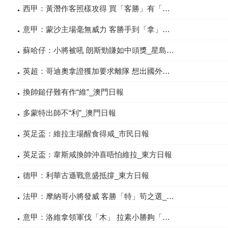
西甲：黃潛作客照樣攻得 買「客勝」有「蘇」_星島日報
意甲：蒙沙主場毫無威力 客勝手到「拿」來_星島日報
蘇哈仔：小將被吼 朗斯勁賺如中頭獎_星島日報
英超：哥迪奧拿證獲加要求離隊 想出國外闖退休 傳或到沙特掘金_星島日報
換帥鎚仔難有作“維”_澳門日報
多蒙特出師不“利”_澳門日報
英足盃：維拉主場醒食得咸_市民日報
英足盃：韋斯咸換帥沖喜唔怕維拉_東方日報
德甲：利華古遜戰意盛抵撐_東方日報
法甲：摩納哥小將發威 客勝「特」筍之選_星島日報
意甲：洛維拿領軍伐「木」 拉素小勝夠「和」味_星島日報