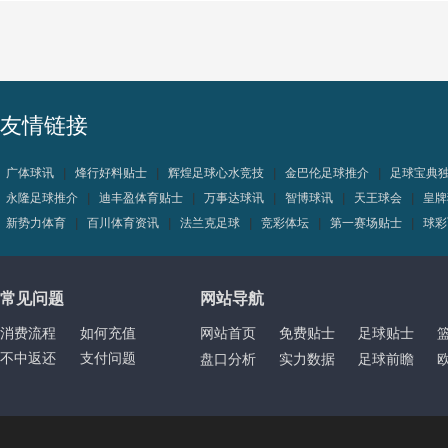
友情链接
广体球讯
|
烽行好料贴士
|
辉煌足球心水竞技
|
金巴伦足球推介
|
足球宝典
永隆足球推介
|
迪丰盈体育贴士
|
万事达球讯
|
智博球讯
|
天王球会
|
皇牌
新势力体育
|
百川体育资讯
|
法兰克足球
|
竞彩体坛
|
第一赛场贴士
|
球彩
常见问题
网站导航
消费流程
如何充值
网站首页
免费贴士
足球贴士
不中返还
支付问题
盘口分析
实力数据
足球前瞻