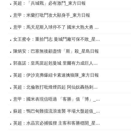
英超：「兵城戰」必有激鬥_東方日報
意甲：米蘭打吡鬥攻大顯身手_東方日報
意甲：馬天尼斯入球停不了 國米大熟大勇 打吡勢奪「A」_星島日報
女王蜜令：重拾鬥志 曼城鬥廠可保不敗_星島日報
陳炳安：巴塞無後顧盡情「斯」殺_星島日報
郭嘉諾：皇馬當起剋曼城 里爾有力成巨人殺手_星島日報
英超：伊沙克弗爆紐卡素速擒狼隊_東方日報
英超：北倫敦打吡烽煙四起 阿仙奴轟熱刺搶開半大_東方日報
意甲：國米表現信唔過 「客勝」值「博」_星島日報
蘇超：鴨巴甸難擋流浪進襲 半場大盤超值_星島日報
英超：水晶宮必捕狐狸 主客和客勝穩開_星島日報