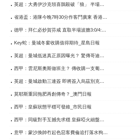
英超：大勇伊沙克領喜鵲殺破「狼」 半場「主勝」值捧_星島日報
省港盃：港隊今晚7時30分作客鬥廣東 香港華迪劉智樂領軍出擊_星島日報
德甲：拜仁必炒賀芬咸 直取半場波膽3:0/4:0_星島日報
Key蛇：曼城冬窗收購值得期待_星島日報
英超：曼城低迷真正原因曝光？ 驚傳哥迪奧拿上月離婚結束30年情_星島日報
西甲：雲尼斯奧斯做班主？ 傳收購一支葡乙球隊_星島日報
英超：曼城啟動三連簽 即將簽入烏茲別克中堅 再搵沙拿老友_星島日報
莫耶斯重回拖肥再創傳奇？_澳門日報
西甲：皇蘇狀態平穩可發維_市民日報
西甲：同級對手互撼先求穩 皇蘇啞火細盤有數維_東方日報
意甲：蒙沙換帥冇起色惡客費倫追打落水狗_東方日報