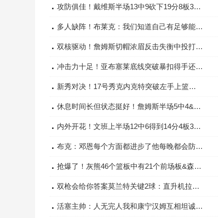
攻防俱佳！戴维斯半场13中9砍下19分8板3助1断2帽
多人缺阵！布莱克：我们知道自己有足够能力不会把伤病作为借口
双核驱动！詹姆斯切帽浓眉反击失衡中投打进还要加罚
冲击力十足！亚布塞莱底线突破暴扣得手还造成约基奇犯规
新秀对决！17号秀克内克特突破左手上篮被榜眼萨尔遮天大帽！
休息时间长但状态挺好！詹姆斯半场5中4&三分2中2拿10分5板5助
内外开花！文班上半场12中6得到14分4板3助2帽三分5中2
布克：邓恩每个方面都进步了他每晚都会防守对手最好的球员
抢爆了！灰熊46个篮板中有21个前场板&森林狼仅有7个前场板
双枪会给你答案莫兰特关键2球：直升机拉杆追平+超高抛射制胜
活塞主帅：人无完人我和康宁汉姆互相坦诚&信任和尊重彼此