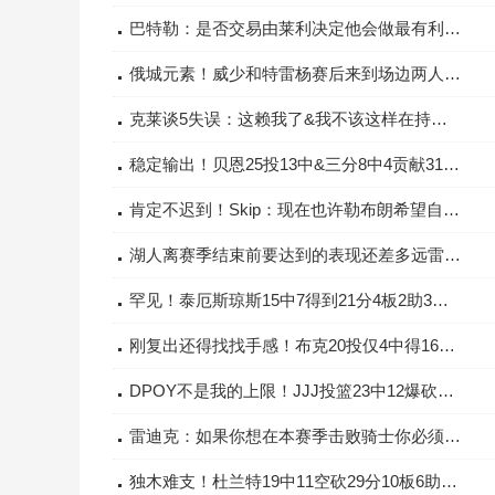
巴特勒：是否交易由莱利决定他会做最有利于球队的事我开心就行
俄城元素！威少和特雷杨赛后来到场边两人拥抱致意
克莱谈5失误：这赖我了&我不该这样在持球方面我需要更稳定一些
稳定输出！贝恩25投13中&三分8中4贡献31分另有7助攻
肯定不迟到！Skip：现在也许勒布朗希望自己第三次效力骑士
湖人离赛季结束前要达到的表现还差多远雷迪克：现在就做到了
罕见！泰厄斯琼斯15中7得到21分4板2助3断5失误平生涯纪录
刚复出还得找找手感！布克20投仅4中得16分送出9次助攻
DPOY不是我的上限！JJJ投篮23中12爆砍38分10板4助2断2帽
雷迪克：如果你想在本赛季击败骑士你必须打出近乎完美的篮球
独木难支！杜兰特19中11空砍29分10板6助1断2帽