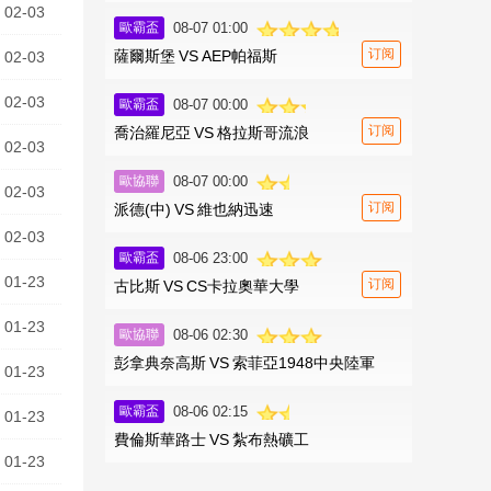
02-03
歐霸盃
08-07 01:00
订阅
薩爾斯堡
VS
AEP帕福斯
02-03
02-03
歐霸盃
08-07 00:00
订阅
喬治羅尼亞
VS
格拉斯哥流浪
02-03
歐協聯
08-07 00:00
02-03
订阅
派德(中)
VS
維也納迅速
02-03
歐霸盃
08-06 23:00
01-23
订阅
古比斯
VS
CS卡拉奧華大學
01-23
歐協聯
08-06 02:30
彭拿典奈高斯
VS
索菲亞1948中央陸軍
01-23
歐霸盃
08-06 02:15
01-23
費倫斯華路士
VS
紮布熱礦工
01-23