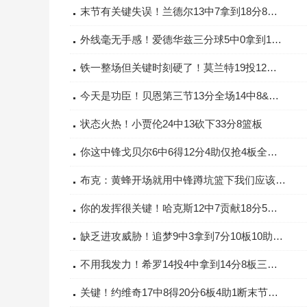
末节有关键失误！兰德尔13中7拿到18分8板8助出现4失误
外线毫无手感！爱德华兹三分球5中0拿到15分5板6助6失误
铁一整场但关键时刻硬了！莫兰特19投12分5板4助1断还有5失误
今天是功臣！贝恩第三节13分全场14中8&三分8中4砍21分5板5助
状态火热！小贾伦24中13砍下33分8篮板
你这中锋戈贝尔6中6得12分4助仅抢4板全队倒二&关键2罚不中
布克：黄蜂开场就用中锋蹲坑篮下我们应该在挡拆后多投三分的
你的发挥很关键！哈克斯12中7贡献18分5篮板&首节就砍下11分
缺乏进攻威胁！追梦9中3拿到7分10板10助多次在篮下不看筐
不用我发力！希罗14投4中拿到14分8板三分9中3
关键！约维奇17中8得20分6板4助1断末节两记三分扑灭勇士反攻潮