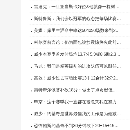
雷迪克：一旦亚当斯卡好位&他就像一棵树我们抢不到防守篮板
斯特鲁斯：我们会以冠军的心态把每场比赛都当作最重要的比赛来打
美媒：库里生涯命中率达504090场数来到238场NBA历史第一
科尔赛前言论：仍为面包被炒震惊热火此前输36分&但斯波不会被炒
威少本赛季首发时场均13.7分5.9板8.6助2.3抢断投篮命中率56.2%
马龙：我们是精英级别的进攻队伍可以跟任何球队比拼得分
高效！威少过去两场比赛13中12合计32分21助攻仅2失误
惠特摩尔谈替补砍18分：做出了点贡献但没对比赛产生多大的影响
申京：这个赛季我一直都在被包夹我在努力打得更有侵略性
威少：约基奇是世界最佳我的工作是为他减负和他搭档很愉快
恐怖如斯约基奇不到30分钟砍下20+15+15NBA历史首人