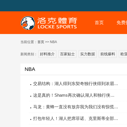
首页
免费
当前位置：
首页
>> NBA
好料推介
百家贴士
实力数据
前线爆料
欧
新闻类别：
NBA
交易结构：湖人得到东契奇独行侠得到浓眉爵士得到席菲诺！
这是真的！Shams再次确认湖人和独行侠交易并补充了细节
马龙：黄蜂一直没有放弃我为我们没有惊慌而感到骄傲
打包年轻人！湖人把席菲诺、克里斯蒂全部送走