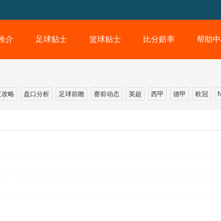
推介
足球贴士
篮球贴士
比分赔率
帮助中
亚攻略
盘口分析
足球前瞻
赛前动态
英超
西甲
德甲
欧冠