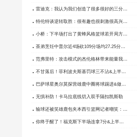
雷迪克：我认为我们创造了很多很好的三分投篮机会但球就是没进
特伦特谈逆转取胜：很有趣也很刺激很高兴能赢球但还要继续努力
小桥：下半场打出了黄蜂风格篮球若开局方式正确我们能轻松赢球
茶弟烹饪中普尔近4场砍109分场均27.25分&奇才2胜2负
范弗里特：攻击模式的杰伦格林带来能量我们需要他持续这样打
不甘落后！菲利波夫斯基罚球三不沾&上半场凯斯勒同款
巴萨球星奥尔莫探营雄鹿中圈将球踢进&做表哥庆祝动作
无惧补防！卡马拉底线切入双手隔扣凯斯勒
输球还被笑雄鹿包夹本西引篮网记者嘲笑：笑死我了哈哈哈
你终于醒了！福克斯下半场连拿7分&上半场7中0