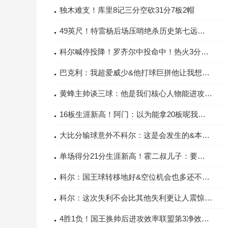
独木难支！库里8记三分空砍31分7板2帽
49英尺！特雷杨后场压哨绝杀历史第七远最远的是格拉汉姆
科尔喊停投降！罗齐尔中投命中！热火3分钟领先勇士18分！
巴克利：我超爱威少&他打球巨拼他让我想起在76人时的硬汉队友
黄蜂主帅谈三球：他是我们核心人物能进攻还能给队友创造机会
16板生涯新高！阿门：以为能拿20板呢我终有一天会做到的
大比分输球意外不科尔：这是会发生的&本季我们四次了会反弹的
单场得分21分生涯新高！霍二叔儿子：要充分利用向队友学习的机会
科尔：国王球转移地好&空位机会也多还不断突破我们的防线
科尔：这次失利不会比其他失利更让人震惊关键在于开局失误太多
4胜1负！国王换帅后进攻效率联盟第3净效率第5