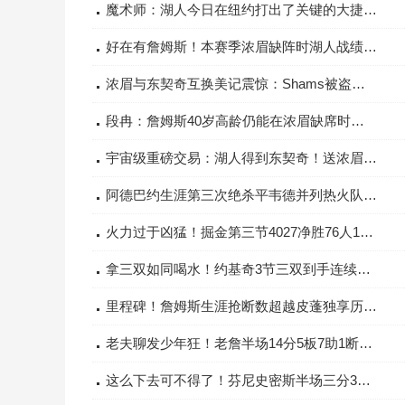
魔术师：湖人今日在纽约打出了关键的大捷詹姆斯三双引领胜利
好在有詹姆斯！本赛季浓眉缺阵时湖人战绩4胜1负
浓眉与东契奇互换美记震惊：Shams被盗号了
段冉：詹姆斯40岁高龄仍能在浓眉缺席时天神下凡且看且珍惜吧
宇宙级重磅交易：湖人得到东契奇！送浓眉去独行侠！
阿德巴约生涯第三次绝杀平韦德并列热火队史第一
火力过于凶猛！掘金第三节4027净胜76人13分三节轰下117分
拿三双如同喝水！约基奇3节三双到手连续第4场&赛季第19场！
里程碑！詹姆斯生涯抢断数超越皮蓬独享历史第七！
老夫聊发少年狂！老詹半场14分5板7助1断1帽40岁仍能隔扣大中锋
这么下去可不得了！芬尼史密斯半场三分3投全中贡献9分1篮板