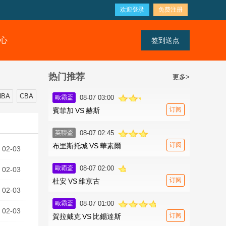
欢迎登录
免费注册
心
签到送点
热门推荐
更多>
NBA
CBA
歐霸盃
08-07 03:00
订阅
賓菲加
VS
赫斯
英聯盃
08-07 02:45
订阅
布里斯托城
VS
華素爾
02-03
歐霸盃
08-07 02:00
02-03
订阅
杜安
VS
維京古
02-03
歐霸盃
08-07 01:00
02-03
订阅
賀拉戴克
VS
比錫達斯