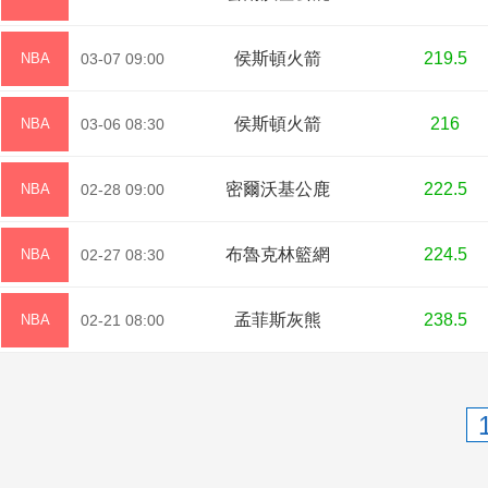
侯斯頓火箭
219.5
NBA
03-07 09:00
侯斯頓火箭
216
NBA
03-06 08:30
密爾沃基公鹿
222.5
NBA
02-28 09:00
布魯克林籃網
224.5
NBA
02-27 08:30
孟菲斯灰熊
238.5
NBA
02-21 08:00