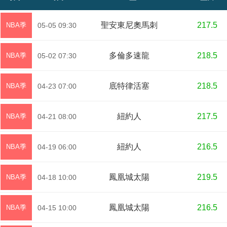
聖安東尼奧馬刺
217.5
NBA季
05-05 09:30
後
多倫多速龍
218.5
NBA季
05-02 07:30
後
底特律活塞
218.5
NBA季
04-23 07:00
後
紐約人
217.5
NBA季
04-21 08:00
後
紐約人
216.5
NBA季
04-19 06:00
後
鳳凰城太陽
219.5
NBA季
04-18 10:00
後
鳳凰城太陽
216.5
NBA季
04-15 10:00