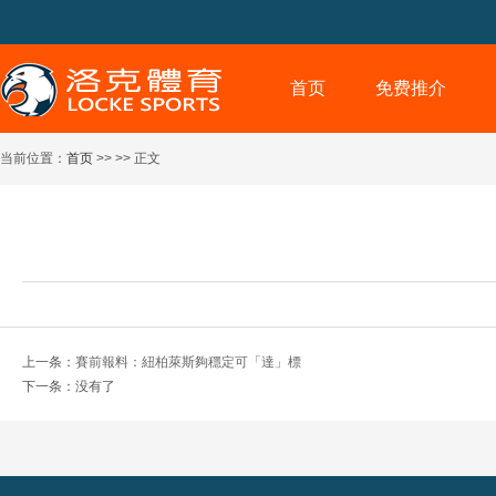
首页
免费推介
当前位置：
首页
>> >> 正文
上一条：
賽前報料：紐柏萊斯夠穩定可「達」標
下一条：没有了