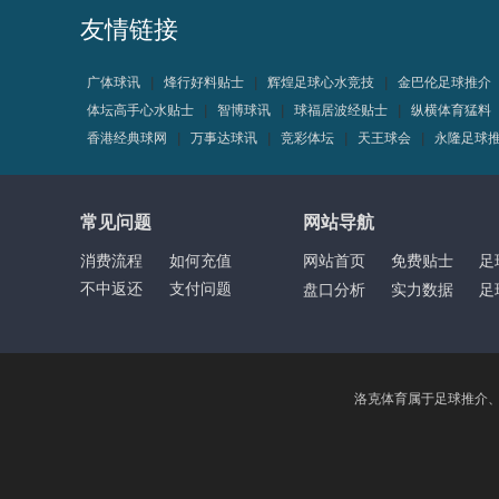
友情链接
广体球讯
|
烽行好料贴士
|
辉煌足球心水竞技
|
金巴伦足球推介
体坛高手心水贴士
|
智博球讯
|
球福居波经贴士
|
纵横体育猛料
香港经典球网
|
万事达球讯
|
竞彩体坛
|
天王球会
|
永隆足球
常见问题
网站导航
消费流程
如何充值
网站首页
免费贴士
足
不中返还
支付问题
盘口分析
实力数据
足
洛克体育属于足球推介