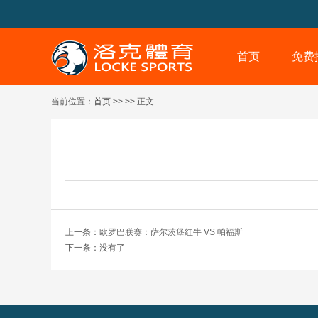
首页
免费
当前位置：
首页
>> >> 正文
上一条：
欧罗巴联赛：萨尔茨堡红牛 VS 帕福斯
下一条：没有了