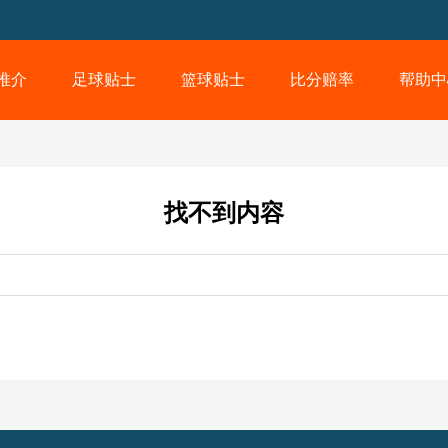
推介
足球贴士
篮球贴士
比分赔率
帮助中
找不到内容