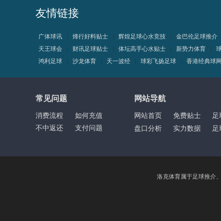
友情链接
广体球讯
|
烽行好料贴士
|
辉煌足球心水竞技
|
金巴伦足球推介
天王球会
|
财讯足球贴士
|
体坛高手心水贴士
|
新势力体育
|
鸿利足球
|
沙龙体育
|
天一波经
|
球彩飞扬足球
|
香港经典球
常见问题
网站导航
消费流程
如何充值
网站首页
免费贴士
足
不中返还
支付问题
盘口分析
实力数据
足
洛克体育属于足球推介