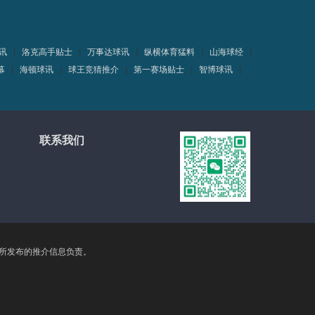
讯
|
洛克高手贴士
|
万事达球讯
|
纵横体育猛料
|
山海球经
|
幕
|
海顿球讯
|
球王竞猜推介
|
第一赛场贴士
|
智博球讯
|
联系我们
所发布的推介信息负责。