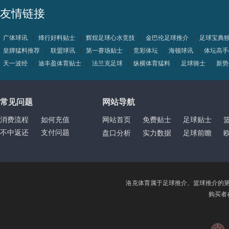
友情链接
广体球讯
|
烽行好料贴士
|
辉煌足球心水竞技
|
金巴伦足球推介
|
足球宝典
皇牌猛料推荐
|
联盟球讯
|
第一赛场贴士
|
竞彩体坛
|
海顿球讯
|
体坛高手
天一波经
|
迪丰盈体育贴士
|
法兰克足球
|
纵横体育猛料
|
足球骑士
|
新势
常见问题
网站导航
消费流程
如何充值
网站首页
免费贴士
足球贴士
不中返还
支付问题
盘口分析
实力数据
足球前瞻
洛克体育属于足球推介、篮球推介的
购买者