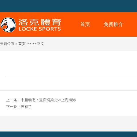
首页
免费推介
当前位置：
首页
>> >> 正文
上一条：
中超动态：重庆铜梁龙vs上海海港
下一条：没有了