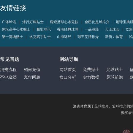
友情链接
广体球讯
|
烽行好料贴士
|
辉煌足球心水竞技
|
金巴伦足球推介
|
足球宝典
体坛高手心水贴士
|
联盟球讯
|
香港经典球网
|
一品波经
|
天王球会
|
竞彩
第一赛场贴士
|
洛克高手贴士
|
山海球经
|
球王竞猜推介
|
新势力体育
|
鸿
常见问题
网站导航
消费流程
如何充值
网站首页
免费贴士
足球贴士
不中返还
支付问题
盘口分析
实力数据
足球前瞻
洛克体育属于足球推介、篮球推介的
购买者