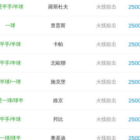
250
受平手/半球
羅斯杜夫
火线狙击
250
一球
查普斯
火线狙击
250
平手/半球
卡帕
火线狙击
250
平手/半球
北歐聯
火线狙击
250
半球/一球
施克堡
火线狙击
250
受一球/球半
維京
火线狙击
250
平手/半球
邦比
火线狙击
250
一球/球半
奧基迪
火线狙击