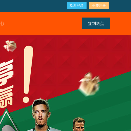
欢迎登录
免费注册
心
签到送点