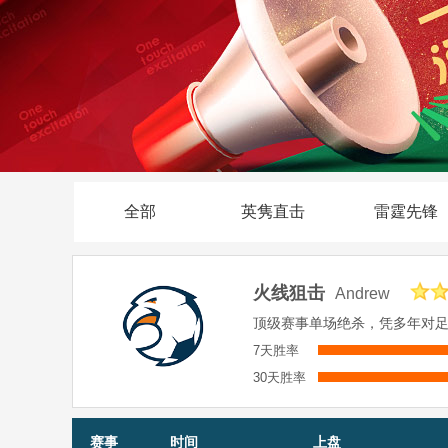
全部
英隽直击
雷霆先锋
火线狙击
Andrew
顶级赛事单场绝杀，凭多年对
7天胜率
30天胜率
赛事
时间
上盘