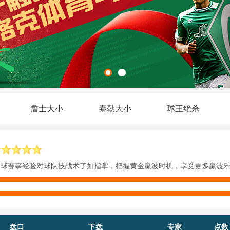
詹士大小
泰勒大小
球王绝杀
足球赛事经验对球队技战术了如指掌，把握黄金赢波时机，享受更多赢波
盘口
下盘
专家
点数