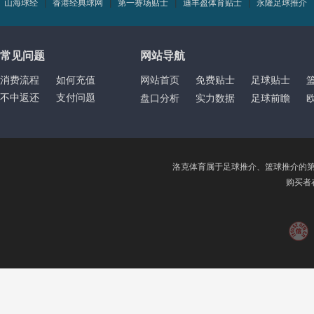
山海球经
|
香港经典球网
|
第一赛场贴士
|
迪丰盈体育贴士
|
永隆足球推介
常见问题
网站导航
消费流程
如何充值
网站首页
免费贴士
足球贴士
不中返还
支付问题
盘口分析
实力数据
足球前瞻
洛克体育属于足球推介、篮球推介的
购买者