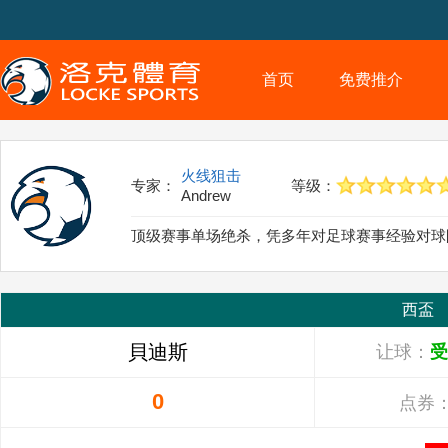
首页
免费推介
火线狙击
专家：
等级：
Andrew
顶级赛事单场绝杀，凭多年对足球赛事经验对球
西盃
貝迪斯
让球：
受
0
点券