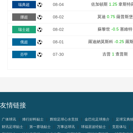
佐加頓斯
1.25
韋斯特
08-04
瑞典超
莫迪
0.75
薩普斯堡
08-02
挪超
蘇黎世
-0.5
塞維特
08-02
瑞士超
羅迪納莫斯科
-0.25
羅斯
08-01
俄超
吉普
1
查普斯
07-30
芬甲
友情链接
广体球讯
|
烽行好料贴士
|
辉煌足球心水竞技
|
金巴伦足球推介
|
足球宝典
财讯足球贴士
|
第一赛场贴士
|
万事达球讯
|
球福居波经贴士
|
竞彩体坛
|