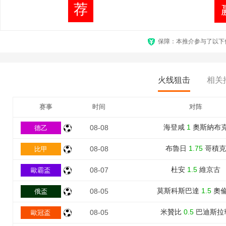
荐
保障：本推介参与了以下
火线狙击
相关
赛事
时间
对阵
海登咸
1
奧斯納布
08-08
德乙
布魯日
1.75
哥積克
08-08
比甲
杜安
1.5
維京古
08-07
歐霸盃
莫斯科斯巴達
1.5
奧
08-05
俄盃
米贊比
0.5
巴迪斯拉
08-05
歐冠盃