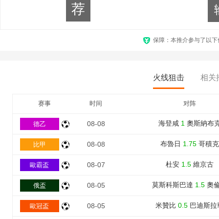
荐
保障：本推介参与了以下
火线狙击
相关
赛事
时间
对阵
海登咸
1
奧斯納布
08-08
德乙
布魯日
1.75
哥積克
08-08
比甲
杜安
1.5
維京古
08-07
歐霸盃
莫斯科斯巴達
1.5
奧
08-05
俄盃
米贊比
0.5
巴迪斯拉
08-05
歐冠盃