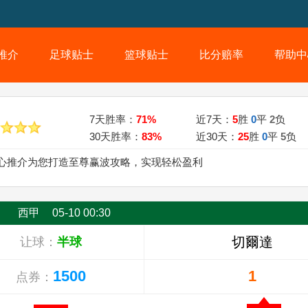
推介
足球贴士
篮球贴士
比分赔率
帮助中
7天胜率：
71%
近7天：
5
胜
0
平
2
负
30天胜率：
83%
近30天：
25
胜
0
平
5
负
心推介为您打造至尊赢波攻略，实现轻松盈利
西甲
05-10 00:30
切爾達
让球：
半球
1500
1
点券：