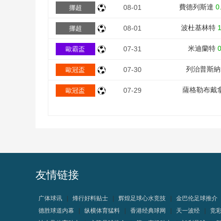
費德列斯達
0
08-01
挪超
波杜基林特
1
08-01
挪超
米迪蘭特
0
07-31
歐霸盃
列治普斯
07-30
歐冠盃
薩格勒布戴
07-29
歐冠盃
友情链接
广体球讯
|
烽行好料贴士
|
辉煌足球心水竞技
|
金巴伦足球推介
德胜球道内幕
|
纵横体育猛料
|
香港经典球网
|
天一波经
|
竞