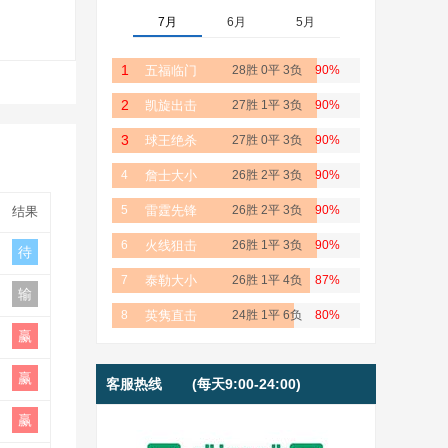
7月
6月
5月
1
五福临门
28
胜
0
平
3
负
90%
2
凯旋出击
27
胜
1
平
3
负
90%
3
球王绝杀
27
胜
0
平
3
负
90%
4
詹士大小
26
胜
2
平
3
负
90%
5
雷霆先锋
26
胜
2
平
3
负
90%
结果
6
火线狙击
26
胜
1
平
3
负
90%
待
7
泰勒大小
26
胜
1
平
4
负
87%
输
8
英隽直击
24
胜
1
平
6
负
80%
赢
赢
客服热线
(每天9:00-24:00)
赢