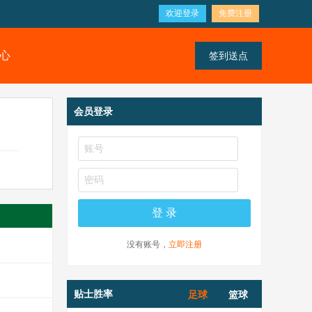
欢迎登录
免费注册
心
签到送点
会员登录
没有账号，
立即注册
贴士胜率
足球
篮球