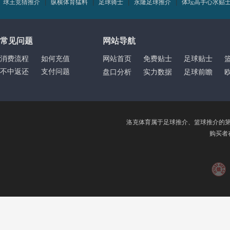
球王竞猜推介
|
纵横体育猛料
|
足球骑士
|
永隆足球推介
|
体坛高手心水贴
常见问题
网站导航
消费流程
如何充值
网站首页
免费贴士
足球贴士
不中返还
支付问题
盘口分析
实力数据
足球前瞻
洛克体育属于足球推介、篮球推介的
购买者