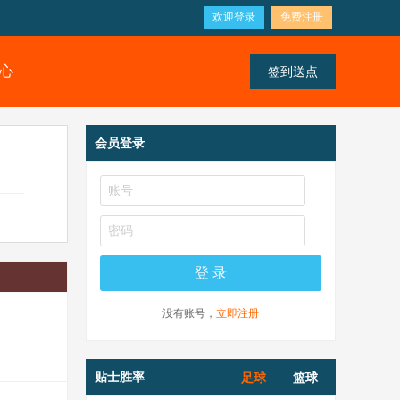
欢迎登录
免费注册
心
签到送点
会员登录
没有账号，
立即注册
贴士胜率
足球
篮球