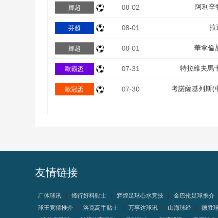
阿利辛
08-02
挪超
拉
08-01
芬超
華拿倫
08-01
挪超
特拉維夫馬卡
07-31
歐霸盃
考諾薩基列斯(
07-30
歐冠盃
友情链接
广体球讯
|
烽行好料贴士
|
辉煌足球心水竞技
|
金巴伦足球推介
球王竞猜推介
|
洛克高手贴士
|
万事达球讯
|
山海球经
|
德胜