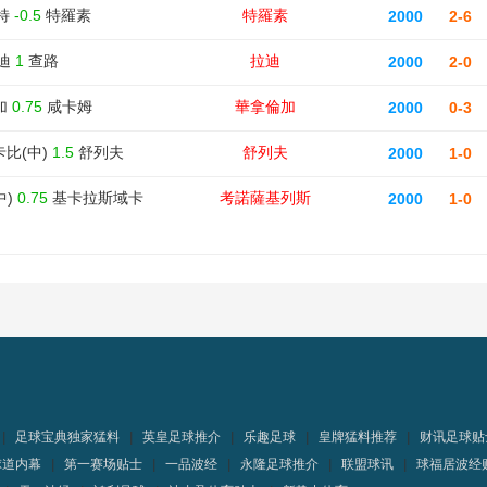
特
-0.5
特羅素
特羅素
2000
2-6
迪
1
查路
拉迪
2000
2-0
加
0.75
咸卡姆
華拿倫加
2000
0-3
比(中)
1.5
舒列夫
舒列夫
2000
1-0
中)
0.75
基卡拉斯域卡
考諾薩基列斯
2000
1-0
|
足球宝典独家猛料
|
英皇足球推介
|
乐趣足球
|
皇牌猛料推荐
|
财讯足球贴
球道内幕
|
第一赛场贴士
|
一品波经
|
永隆足球推介
|
联盟球讯
|
球福居波经