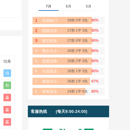
7月
6月
5月
1
五福临门
28
胜
0
平
3
负
90%
2
凯旋出击
27
胜
1
平
3
负
90%
3
球王绝杀
27
胜
0
平
3
负
90%
4
詹士大小
26
胜
2
平
3
负
90%
5
雷霆先锋
26
胜
2
平
3
负
90%
结果
6
火线狙击
26
胜
1
平
3
负
90%
待
7
泰勒大小
26
胜
1
平
4
负
87%
和
8
英隽直击
24
胜
1
平
6
负
80%
赢
赢
客服热线
(每天9:00-24:00)
赢