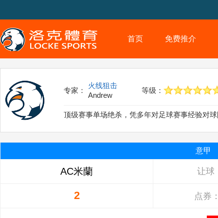
首页
免费推介
火线狙击
专家：
等级：
Andrew
顶级赛事单场绝杀，凭多年对足球赛事经验对球
意甲
AC米蘭
让球
2
点券