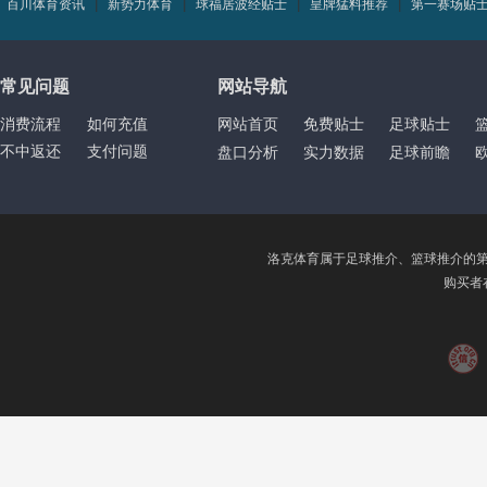
百川体育资讯
|
新势力体育
|
球福居波经贴士
|
皇牌猛料推荐
|
第一赛场贴
常见问题
网站导航
消费流程
如何充值
网站首页
免费贴士
足球贴士
不中返还
支付问题
盘口分析
实力数据
足球前瞻
洛克体育属于足球推介、篮球推介的
购买者