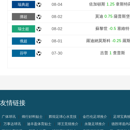
佐加頓斯
1.25
韋斯特
08-04
瑞典超
莫迪
0.75
薩普斯堡
08-02
挪超
蘇黎世
-0.5
塞維特
08-02
瑞士超
羅迪納莫斯科
-0.25
羅斯
08-01
俄超
吉普
1
查普斯
07-30
芬甲
友情链接
广体球讯
|
烽行好料贴士
|
辉煌足球心水竞技
|
金巴伦足球推介
|
足球宝典
|
万事达球讯
|
迪丰盈体育贴士
|
球王竞猜推介
|
永隆足球推介
|
德胜球道内