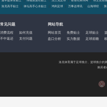
迪丰盈体育贴士
|
球福居波经贴士
|
法兰克足球
|
香港经典球网
|
球王竞猜
洛克高手贴士
|
体坛高手心水贴士
|
鸿利足球
|
万事达球讯
|
山海球经
|
第
常见问题
网站导航
消费流程
如何充值
网站首页
免费贴士
足球贴士
不中返还
支付问题
盘口分析
实力数据
足球前瞻
洛克体育属于足球推介、篮球推介的
购买者