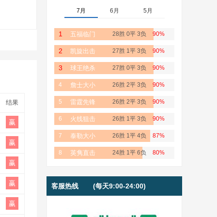
7月
6月
5月
1
五福临门
28
胜
0
平
3
负
90%
2
凯旋出击
27
胜
1
平
3
负
90%
3
球王绝杀
27
胜
0
平
3
负
90%
4
詹士大小
26
胜
2
平
3
负
90%
5
雷霆先锋
26
胜
2
平
3
负
90%
结果
6
火线狙击
26
胜
1
平
3
负
90%
赢
7
泰勒大小
26
胜
1
平
4
负
87%
赢
8
英隽直击
24
胜
1
平
6
负
80%
赢
赢
客服热线
(每天9:00-24:00)
赢