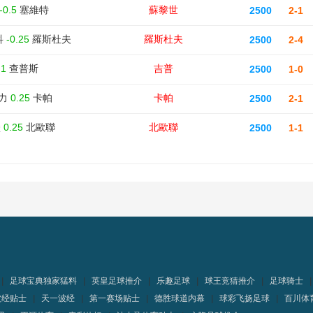
-0.5
塞維特
蘇黎世
2500
2-1
科
-0.25
羅斯杜夫
羅斯杜夫
2500
2-4
普
1
查普斯
吉普
2500
1-0
克力
0.25
卡帕
卡帕
2500
2-1
堡
0.25
北歐聯
北歐聯
2500
1-1
|
足球宝典独家猛料
|
英皇足球推介
|
乐趣足球
|
球王竞猜推介
|
足球骑士
|
波经贴士
|
天一波经
|
第一赛场贴士
|
德胜球道内幕
|
球彩飞扬足球
|
百川体