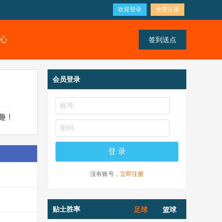
欢迎登录
免费注册
心
签到送点
会员登录
趣！
没有账号，
立即注册
贴士胜率
足球
篮球