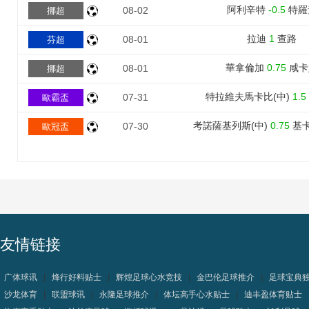
阿利辛特
-0.5
特羅
08-02
挪超
拉迪
1
查路
08-01
芬超
華拿倫加
0.75
咸卡
08-01
挪超
特拉維夫馬卡比(中)
1.5
07-31
歐霸盃
考諾薩基列斯(中)
0.75
基
07-30
歐冠盃
友情链接
广体球讯
|
烽行好料贴士
|
辉煌足球心水竞技
|
金巴伦足球推介
|
足球宝典
沙龙体育
|
联盟球讯
|
永隆足球推介
|
体坛高手心水贴士
|
迪丰盈体育贴士