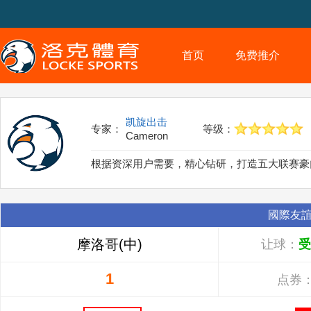
首页
免费推介
凯旋出击
专家：
等级：
Cameron
根据资深用户需要，精心钻研，打造五大联赛豪
國際友
摩洛哥(中)
让球：
受
1
点券