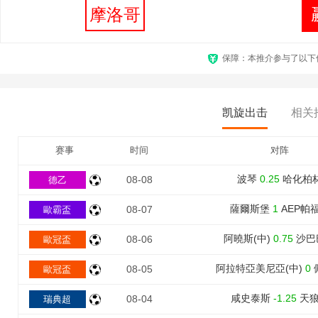
摩洛哥
保障：本推介参与了以下
凯旋出击
相关
赛事
时间
对阵
波琴
0.25
哈化柏
08-08
德乙
薩爾斯堡
1
AEP帕
08-07
歐霸盃
阿曉斯(中)
0.75
沙巴
08-06
歐冠盃
阿拉特亞美尼亞(中)
0
08-05
歐冠盃
咸史泰斯
-1.25
天
08-04
瑞典超