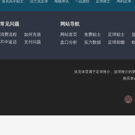
洛克高手贴士
|
法兰克足球
|
海顿球讯
|
一品波经
|
足球骑士
|
鸿利足球
|
常见问题
网站导航
消费流程
如何充值
网站首页
免费贴士
足球贴士
不中返还
支付问题
盘口分析
实力数据
足球前瞻
洛克体育属于足球推介、篮球推介的
购买者