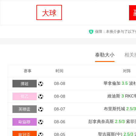
大球
保障：本推介参与了以下
泰勒大小
相关
赛事
时间
对阵
華拿倫加
3.5
波
08-08
挪超
維迪斯
3
RKC
08-08
荷乙
布里斯托城
2.5/3
08-07
英聯盃
彭拿典奈高斯
2.5/3
索菲亞
08-06
歐協聯
聖吉羅斯(中)
2.5/3
08-05
歐冠盃