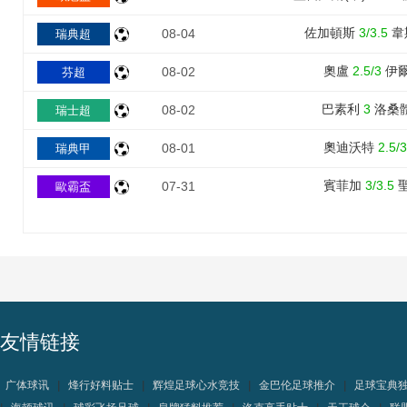
佐加頓斯
3/3.5
韋
08-04
瑞典超
奧盧
2.5/3
伊
08-02
芬超
巴素利
3
洛桑
08-02
瑞士超
奧迪沃特
2.5/3
08-01
瑞典甲
賓菲加
3/3.5
07-31
歐霸盃
友情链接
广体球讯
|
烽行好料贴士
|
辉煌足球心水竞技
|
金巴伦足球推介
|
足球宝典