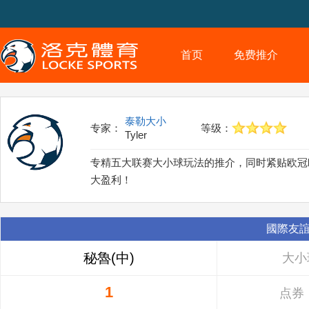
首页
免费推介
泰勒大小
专家：
等级：
Tyler
专精五大联赛大小球玩法的推介，同时紧贴欧冠
大盈利！
國際友
秘魯(中)
大小
1
点券