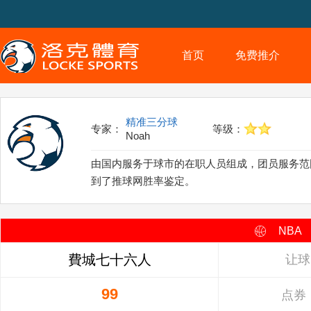
首页
免费推介
精准三分球
专家：
等级：
Noah
由国内服务于球市的在职人员组成，团员服务范
到了推球网胜率鉴定。
NBA
費城七十六人
让球
99
点券