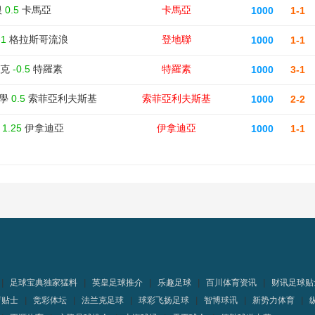
根
0.5
卡馬亞
卡馬亞
1000
1-1
-1
格拉斯哥流浪
登地聯
1000
1-1
戴克
-0.5
特羅素
特羅素
1000
3-1
大學
0.5
索菲亞利夫斯基
索菲亞利夫斯基
1000
2-2
根
1.25
伊拿迪亞
伊拿迪亞
1000
1-1
|
足球宝典独家猛料
|
英皇足球推介
|
乐趣足球
|
百川体育资讯
|
财讯足球贴
育贴士
|
竞彩体坛
|
法兰克足球
|
球彩飞扬足球
|
智博球讯
|
新势力体育
|