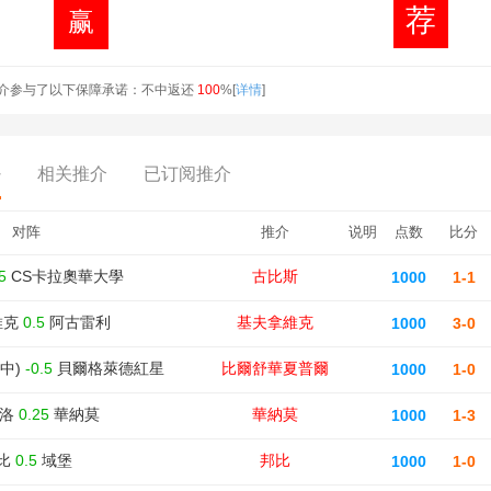
荐
赢
介参与了以下保障承诺：不中返还
100
%[
详情
]
杀
相关推介
已订阅推介
对阵
推介
说明
点数
比分
5
CS卡拉奧華大學
古比斯
1000
1-1
維克
0.5
阿古雷利
基夫拿維克
1000
3-0
中)
-0.5
貝爾格萊德紅星
比爾舒華夏普爾
1000
1-0
布洛
0.25
華納莫
華納莫
1000
1-3
比
0.5
域堡
邦比
1000
1-0