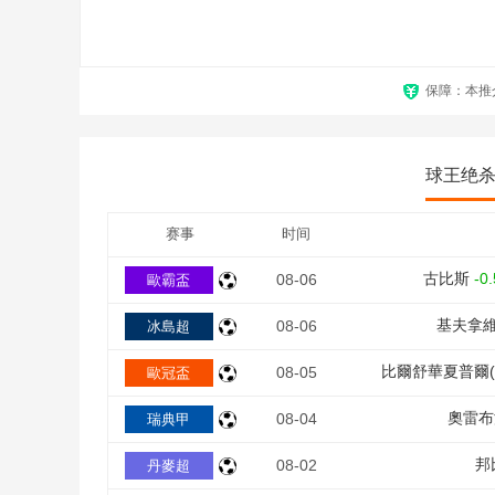
保障：本推
球王绝
赛事
时间
古比斯
-0.
08-06
歐霸盃
基夫拿
08-06
冰島超
比爾舒華夏普爾(
08-05
歐冠盃
奧雷
08-04
瑞典甲
邦
08-02
丹麥超