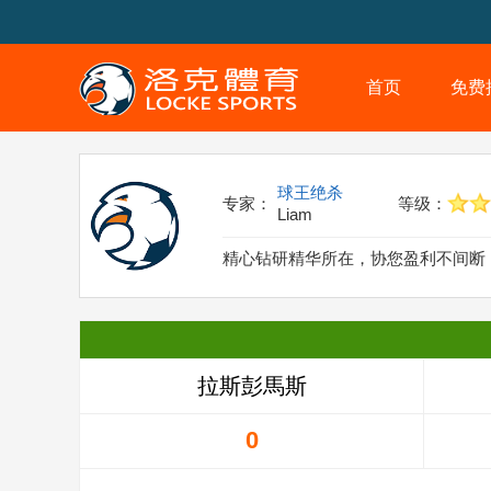
首页
免费
球王绝杀
专家：
等级：
Liam
精心钻研精华所在，协您盈利不间断
拉斯彭馬斯
0